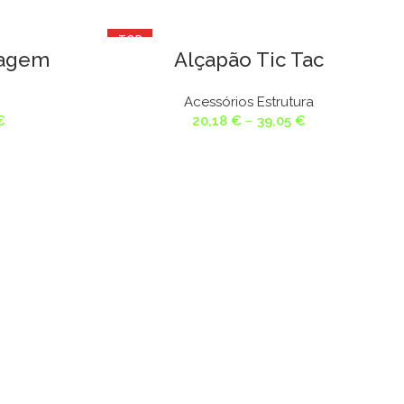
TOP
sagem
Alçapão Tic Tac
Acessórios Estrutura
Price
Price
€
20,18
€
–
39,05
€
range:
range:
14,62 €
20,18 €
through
through
27,32 €
39,05 €