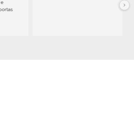
e 
portas