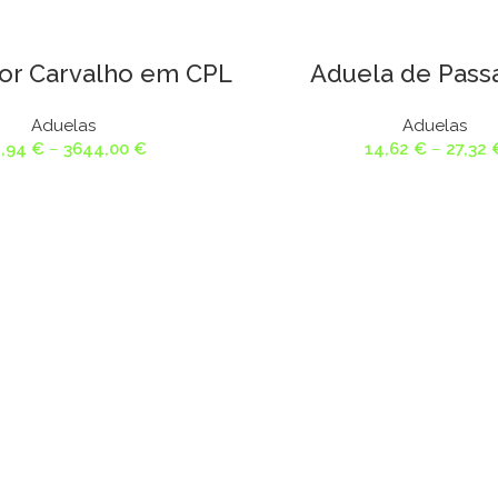
or Carvalho em CPL
Aduela de Pas
Aduelas
Aduelas
Price
4,94
€
–
3644,00
€
14,62
€
–
27,32
range:
14,94 €
through
3644,00 €