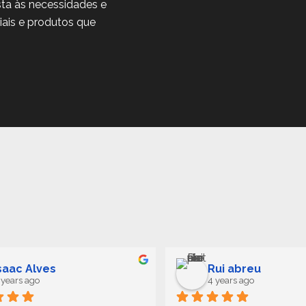
ta às necessidades e
iais e produtos que
saac Alves
Rui abreu
 years ago
4 years ago