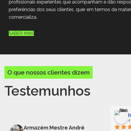
profissionais experientes que acompanham e dão respos
preferências dos seus clientes, quer em termos de mater
comercializa.
SABER MAIS
O que nossos clientes dizem
Testemunhos
Andreia Ines Matos
I
4 years ago
4
Armazém Mestre André