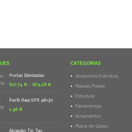
UES
CATEGORIAS
Portas Blindadas
Acessórios Estrutura
Price
627,74
€
–
879,28
€
Massas Pladur
range:
Estrutura
627,74 €
Perfil Raia SPR 48×30
through
Ferramentas
1,96
€
879,28 €
Isolamentos
Placa de Gesso
Alçapão Tic Tac