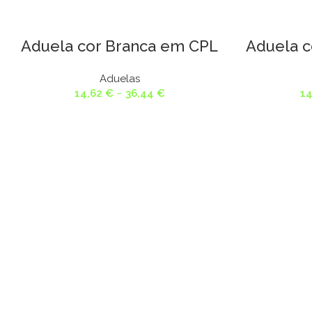
Aduela cor Branca em CPL
Aduela c
Aduelas
Price
14,62
€
–
36,44
€
1
range:
14,62 €
through
36,44 €